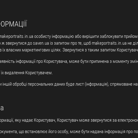
ФОРМАЦІЇ
makeportraits.in.ua особисту інформацію або вирішити заблокувати прийом
ж звернутися до saven.ua із запитом про те, щоб makeportraits.in.ua не діл
в їх власних маркетингових цілях. Звернутися з таким запитом Користува
наявність інформації про Користувача, може бути припинена з моменту змі
 їх видалення Користувачем.
 іншій обробці персональних даних буде лист (інформація), спрямоване н
ua
нформації, яку надає Користувач, Користувач може звернутися за електрон
 документа, що встановлює його особу, може бути надана інформація про 