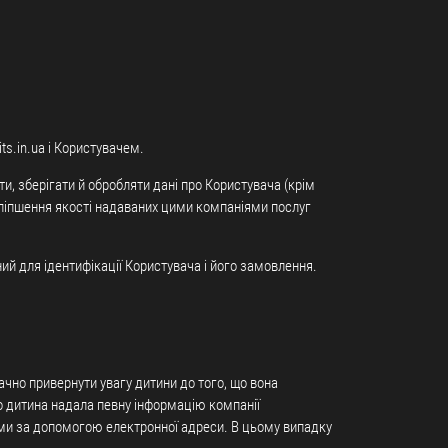
ts.in.ua і Користувачем.
ти, зберігати й обробляти дані про Користувача (крім
поліпшення якості надаваних цими компаніями послуг
ний для ідентифікації Користувача і його замовлення.
начно привернути увагу дитини до того, що вона
що дитина надала певну інформацію компанії
нами за допомогою електронної адреси. В цьому випадку