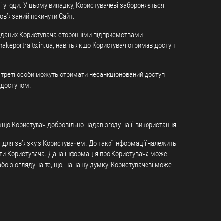
кі угоди. У цьому випадку, Користувачеві забороняється
ов’язаний покинути Сайт.
их даних Користувача сторонніми підприємствами
makeportraits.in.ua, навіть якщо Користувач отримав доступ
ії треті особи можуть отримати несанкціонований доступ
м доступом.
якщо Користувач добровільно надав згоду на її використання.
для зв’язку з Користувачем. До такої інформації належить
ошти Користувача. Дана інформація про Користувача може
бо з огляду на те, що, на нашу думку, Користувачеві може