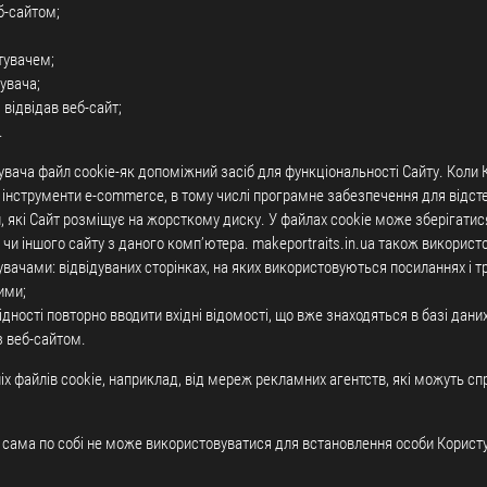
б-сайтом;
тувачем;
увача;
 відвідав веб-сайт;
.
тувача файл cookie-як допоміжний засіб для функціональності Сайту. Коли 
 інструменти e-commerce, в тому числі програмне забезпечення для відсте
, які Сайт розміщує на жорсткому диску. У файлах cookie може зберігатис
 чи іншого сайту з даного комп’ютера. makeportraits.in.ua також використ
увачами: відвідуваних сторінках, на яких використовуються посиланнях і тр
ими;
дності повторно вводити вхідні відомості, що вже знаходяться в базі дани
з веб-сайтом.
іх файлів cookie, наприклад, від мереж рекламних агентств, які можуть с
о, сама по собі не може використовуватися для встановлення особи Корист