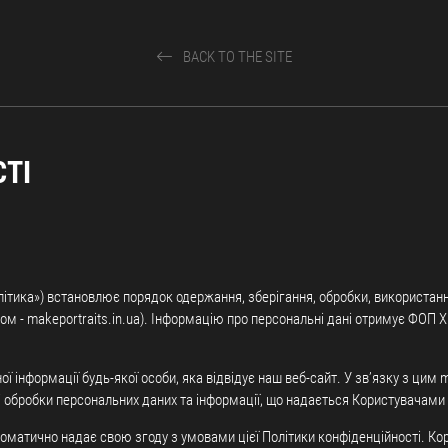
BACK TO THE SITE
ТІ
«Політика») встановлює порядок одержання, зберігання, обробки, використан
стом - makeportraits.in.ua). Інформацію про персональні дані отримує ФОП Х
ї інформації будь-якої особи, яка відвідує наш веб-сайт. У зв’язку з цим m
і обробки персональних даних та інформації, що надається Користувачами
томатично надає свою згоду з умовами цієї Політики конфіденційності. Ко