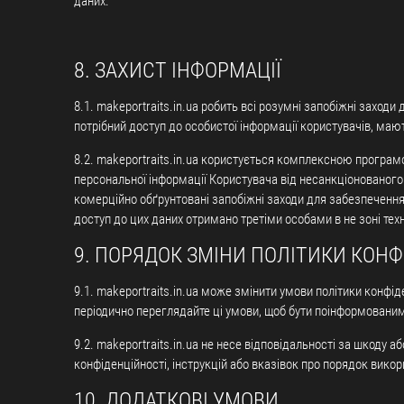
даних.
8. ЗАХИСТ ІНФОРМАЦІЇ
8.1. makeportraits.in.ua робить всі розумні запобіжні заходи 
потрібний доступ до особистої інформації користувачів, мают
8.2. makeportraits.in.ua користується комплексною програмо
персональної інформації Користувача від несанкціонованого 
комерційно обґрунтовані запобіжні заходи для забезпечення 
доступ до цих даних отримано третіми особами в не зоні техні
9. ПОРЯДОК ЗМІНИ ПОЛІТИКИ КОНФ
9.1. makeportraits.in.ua може змінити умови політики конфід
періодично переглядайте ці умови, щоб бути поінформованими
9.2. makeportraits.in.ua не несе відповідальності за шкоду 
конфіденційності, інструкцій або вказівок про порядок вико
10. ДОДАТКОВІ УМОВИ