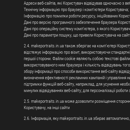
Адреси веб-сайтів, які Користувач відвідував одночасно з ве
Технічну інформацію про браузер і комп’ютери Користувача;
Інформацію про помилки роботи ресурсу, ініційованих Корис
Дані про версію програмного забезпечення браузера Корист
Дані про операційну систему комп’ютера, з якого Користувач
Дані про параметри пошуку, що привели Користувача на сайт
2.4. makeportraits.in.ua також зберігає на комп’ютері Корис
відстежує інформацію про візит, використовуючи стандартні
першої сторони. Файли cookie являють собою текстові файли
використовуваного ним браузера і кількість відвідувань того
збору інформації про способи використання веб-сайту відвід
визначення ефективності рекламних кампаній і управління н
підтримки функцій веб-сайту, наприклад, для усунення необхі
минулих відвідуваннях веб-сайту; для персоналізації роботи 
2.5. makeportraits.in.ua може дозволити розміщення сторонн
Користувачу, на інші сайти
2.6. Інформація, яку makeportraits.in.ua збирає автоматичн