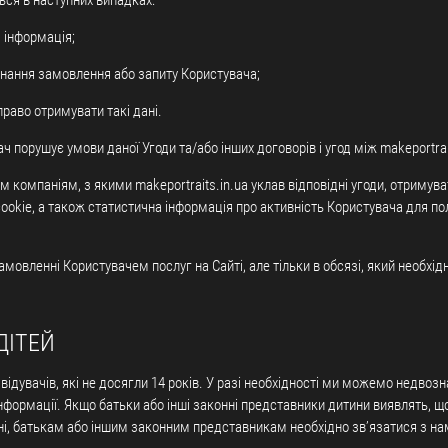
ься в наступних випадках:
 інформація;
онання замовлення або запиту Користувача;
раво отримувати такі дані.
ач порушує умови даної Угоди та/або інших договорів і угод між makeportrai
м компаніям, з якими makeportraits.in.ua уклав відповідні угоди, отримува
 cookie, а також статистична інформація про активність Користувача для 
мовленні Користувачем послуг на Сайті, але тільки в обсязі, який необхід
ДІТЕЙ
двідувачів, які не досягли 14 років. У разі необхідності ми можемо недвоз
інформації. Якщо батьки або інші законні представники дитини виявлять, 
ищені, батькам або іншим законним представникам необхідно зв’язатися з 