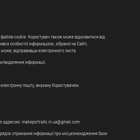
 файлів cookie. Користувач також може відмовитися від
ився особистої інформацією, зібраної на Сайті,
ч може, відправивши електронного листа.
ни/видалення інформації.
а електронну пошту, вказану Користувачем.
ою адресою: makeportraits.in.ua@gmail.com
порядок отримання інформації про місцезнаходження бази