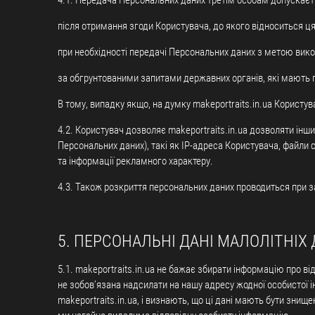
4.1. Передача Персональних даних третім особам допускаєт
після отримання згоди Користувача, до якого відноситься ця
при необхідності передачі Персональних даних з метою вик
за обгрунтованими запитами державних органів, які мають п
В тому, випадку якщо, на думку makeportraits.in.ua Користув
4.2. Користувач дозволяє makeportraits.in.ua дозволяти інши
Персональних даних), такі як IP-адреса Користувача, файли
та інформації рекламного характеру.
4.3. Також розкриття персональних даних проводиться при за
5. ПЕРСОНАЛЬНІ ДАНІ МАЛОЛІТНІХ 
5.1. makeportraits.in.ua не бажає збирати інформацію про ві
не зобов’язана надсилати на нашу адресу жодної особистої 
makeportraits.in.ua, і визнають, що ці дані мають бути зн