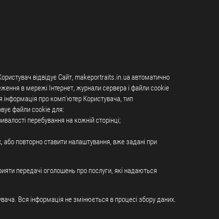
Користувач відвідує Сайт, makeportraits.in.ua автоматично
ження в мережі Інтернет, журнали сервера і файли cookie
я інформація про комп’ютер Користувача, тип
овує файли cookie для:
ивалості перебування на кожній сторінці;
х, або повторно ставити налаштування, вже задані при
прияти передачі оголошень про послуги, які надаються
увача. Вся інформація не змінюється в процесі збору даних.