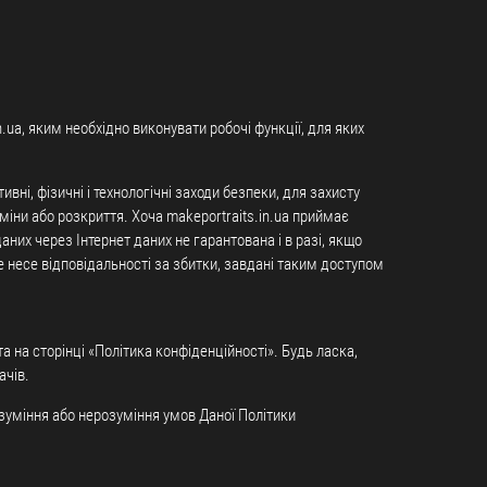
n.ua, яким необхідно виконувати робочі функції, для яких
ні, фізичні і технологічні заходи безпеки, для захисту
іни або розкриття. Хоча makeportraits.in.ua приймає
них через Інтернет даних не гарантована і в разі, якщо
 не несе відповідальності за збитки, завдані таким доступом
а на сторінці «Політика конфіденційності». Будь ласка,
ачів.
розуміння або нерозуміння умов Даної Політики