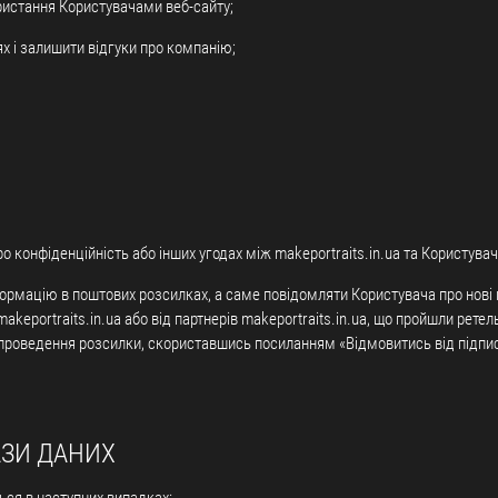
ристання Користувачами веб-сайту;
х і залишити відгуки про компанію;
о конфіденційність або інших угодах між makeportraits.in.ua та Користува
ормацію в поштових розсилках, а саме повідомляти Користувача про нові мо
keportraits.in.ua або від партнерів makeportraits.in.ua, що пройшли ретель
проведення розсилки, скориставшись посиланням «Відмовитись від підпис
АЗИ ДАНИХ