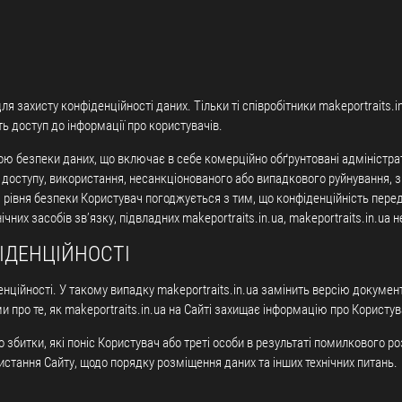
для захисту конфіденційності даних. Тільки ті співробітники makeportraits.i
ь доступ до інформації про користувачів.
ю безпеки даних, що включає в себе комерційно обґрунтовані адміністратив
доступу, використання, несанкціонованого або випадкового руйнування, зм
рівня безпеки Користувач погоджується з тим, що конфіденційність переда
чних засобів зв’язку, підвладних makeportraits.in.ua, makeportraits.in.ua
ІДЕНЦІЙНОСТІ
енційності. У такому випадку makeportraits.in.ua замінить версію документ
 про те, як makeportraits.in.ua на Сайті захищає інформацію про Користув
або збитки, які поніс Користувач або треті особи в результаті помилкового 
ристання Сайту, щодо порядку розміщення даних та інших технічних питань.