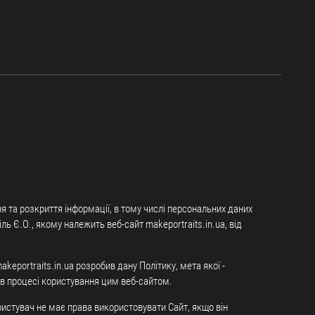
ня та розкриття інформації, в тому числі персональних даних
іль Є.О., якому належить веб-сайт makeportraits.in.ua, від
akeportraits.in.ua розробив дану Політику, мета якої -
 в процесі користування цим веб-сайтом.
ристувач не має права використовувати Сайт, якщо він