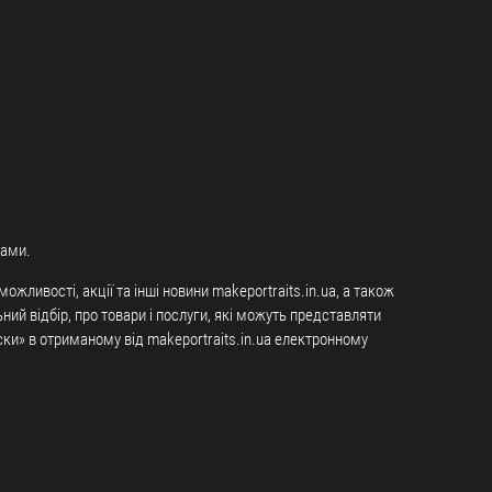
чами.
жливості, акції та інші новини makeportraits.in.ua, а також
ний відбір, про товари і послуги, які можуть представляти
ки» в отриманому від makeportraits.in.ua електронному