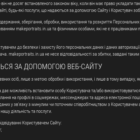
 він не досяг встановленого законом віку, коли він має право укладати та
йті, будь-які послуги, що надаються за допомогою Сайту і Користувач зоб
ок одержання, зберігання, обробки, використання та розкриття Персональн
руванням makeportraits.in.ua та фізичними особами, які не є працівниками 
стувачем до безпеки і захисту його персональних даних і даних авторизац
ача. makeportraits.in.ua не несе відповідальності за збитки, завдані таки
ТЬСЯ ЗА ДОПОМОГОЮ ВЕБ-САЙТУ
певних осіб, лише з метою обробки і використання, і лише в тому випадку, 
 дає можливість встановити особу Користувача та/або використовуватися 
осилання на профілі в соцмережах, мессенджерах та адреса електронної п
даних у зв’язку з минулим чи поточним співробітництвом з Користувачем а
 нашу діяльність та послуги.
відвідуванні Користувачем Сайту:
;