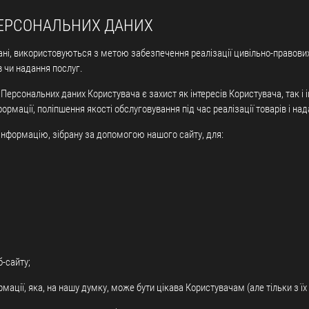
 ПЕРСОНАЛЬНИХ ДАНИХ
дані, використовуються з метою забезпечення реалізації цивільно-правових
в чи надання послуг.
ерсональних даних Користувача є захист як інтересів Користувача, так і і
рмації, поліпшення якості обслуговування під час реалізації товарів і на
 інформацію, зібрану за допомогою нашого сайту, для:
-сайту;
ації, яка, на нашу думку, може бути цікава Користувачам (але тільки з їх