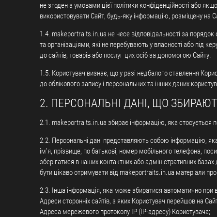
не згоден з умовами цієї політики конфіденційності або якщо
використовувати Сайт, будь-яку інформацію, розміщену на Са
1.4. makeportraits.in.ua не несе відповідальності за поряд
та організаціями, які не перебувають у власності або під ке
до сайтів, товарів або послуг цих осіб за допомогою Сайту.
1.5. Користувач визнає, що у разі недбалого ставлення Кори
до облікового запису і персональних та інших даних користув
2. ПЕРСОНАЛЬНІ ДАНІ, ЩО ЗБИРАЮ
2.1. makeportraits.in.ua збирає інформацію, яка стосується 
2.2. Персональні дані представляють собою інформацію, яка
ім’я, прізвище, по батькові, номер мобільного телефона, п
зберігатися в наших контактних або адміністративних базах 
бути цікаво отримувати від makeportraits.in.ua матеріали про
2.3. Інша інформація, яка може збиратися автоматично при 
Адреси сторонніх сайтів, з яких Користувач перейшов на Сайт
Адреса мережевого протоколу IP (IP-адресу) Користувача;