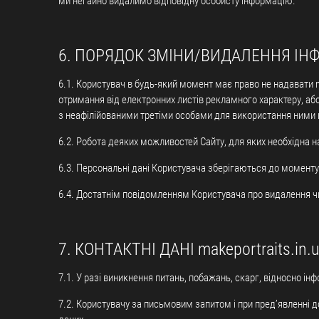
ми негайно видалимо відповідну особисту інформацію.
6. ПОРЯДОК ЗМІНИ/ВИДАЛЕННЯ ІН
6.1. Користувач в будь-який момент має право не надавати 
отримання від електронних листів рекламного характеру, або 
з неафілійованими третіми особами для використання ними 
6.2. Робота деяких можливостей Сайту, для яких необхідна 
6.3. Персональні дані Користувача зберігаються до моменту
6.4. Достатнім повідомленням Користувача про видалення чи
7. КОНТАКТНІ ДАНІ makeportraits.in.
7.1. У разі виникнення питань, побажань, скарг, відносно і
7.2. Користувачу за письмовим запитом і при пред’явленні